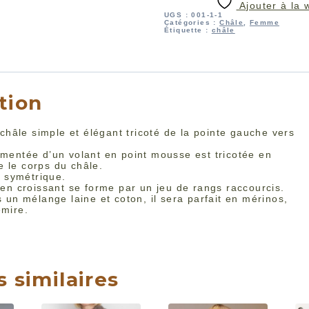
Ajouter à la w
UGS :
001-1-1
Catégories :
Châle
,
Femme
Étiquette :
châle
tion
 châle simple et élégant tricoté de la pointe gauche vers
mentée d’un volant en point mousse est tricotée en
 le corps du châle.
t symétrique.
 en croissant se forme par un jeu de rangs raccourcis.
 un mélange laine et coton, il sera parfait en mérinos,
mire.
◎
s similaires