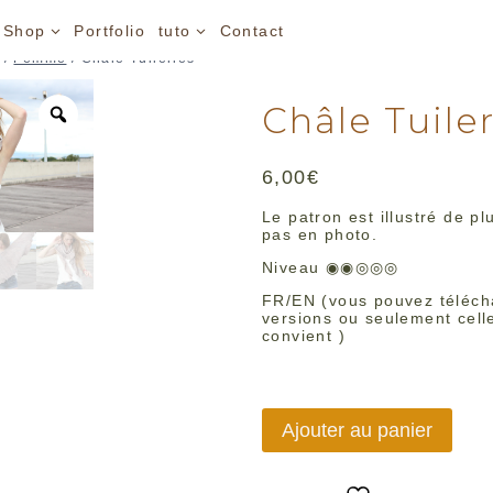
Shop
Portfolio
tuto
Contact
/
Femme
/
Châle Tuileries
Châle Tuile
6,00
€
Le patron est illustré de pl
pas en photo.
Niveau ◉◉◎◎◎
FR/EN (vous pouvez télécha
versions ou seulement cell
convient )
quantité
Ajouter au panier
de
Châle
Tuileries