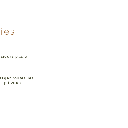
ries
usieurs pas à
rger toutes les
e qui vous