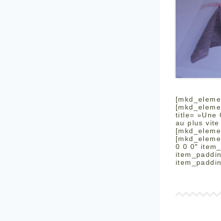
[mkd_eleme
[mkd_elemen
title= »Une
au plus vit
[mkd_eleme
[mkd_elemen
0 0 0″ ite
item_paddi
item_paddi