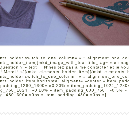
nts_holder switch_to_one_column= » » alignment_one_co
ts_holder_item][mkd_image_with_text title_tag= » » ima
 Question ? » text= »N’hésitez pas à me contacter et je vo
e ! Merci ! »][/mkd_elements_holder_item][/mkd_elements_h
nts_holder switch_to_one_column= » » alignment_one_co
ts_holder_item horizontal_aligment= »center » item_pad
m_padding_1280_1600= »0 20% » item_padding_1024_1280
ng_768_1024= »0 10% » item_padding_600_768= »0 5% »
ng_480_600= »0px » item_padding_480= »0px »]