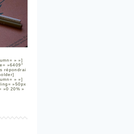
lumn= » »]
ge= »6409″
us répondrai
older]
lumn= » »]
ding= »50px
= »0 20% »