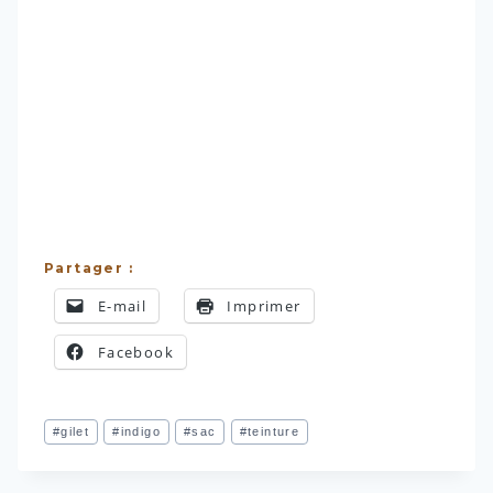
Partager :
E-mail
Imprimer
Facebook
Étiquettes
#
gilet
#
indigo
#
sac
#
teinture
de
la
publication :