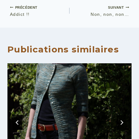
Navigation
PRÉCÉDENT
SUIVANT
Addict !!
Non, non, non…
de
l’article
Publications similaires