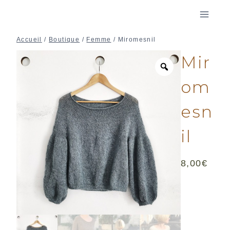
Aller
au
contenu
Accueil
/
Boutique
/
Femme
/
Miromesnil
Mir
om
esn
il
8,00
€