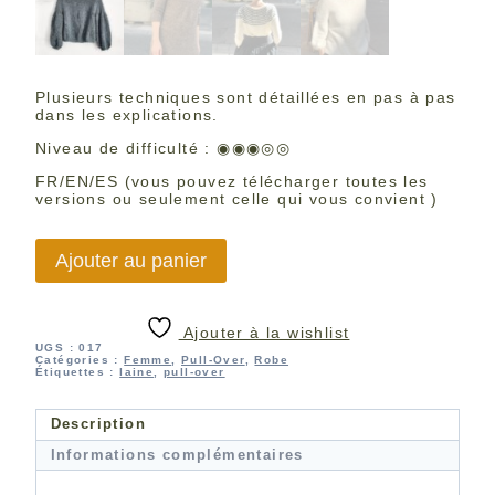
Plusieurs techniques sont détaillées en pas à pas
dans les explications.
Niveau de difficulté : ◉◉◉◎◎
FR/EN/ES (vous pouvez télécharger toutes les
versions ou seulement celle qui vous convient )
quantité
Ajouter au panier
de
Miromesnil
Ajouter à la wishlist
UGS :
017
Catégories :
Femme
,
Pull-Over
,
Robe
Étiquettes :
laine
,
pull-over
Description
Informations complémentaires